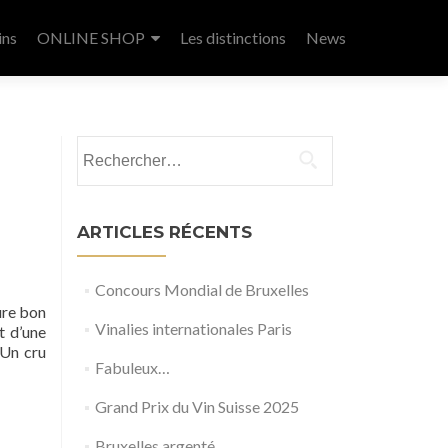
ins
ONLINE SHOP
Les distinctions
News
Rechercher :
ARTICLES RÉCENTS
Concours Mondial de Bruxelles
ure bon
Vinalies internationales Paris
t d’une
 Un cru
Fabuleux…
Grand Prix du Vin Suisse 2025
Bruxelles argenté