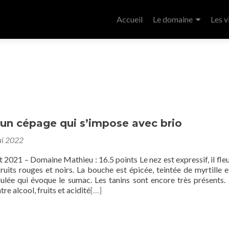
Accueil
Le domaine
Les v
 un cépage qui s’impose avec brio
i 2022
2021 – Domaine Mathieu : 16.5 points Le nez est expressif, il fle
uits rouges et noirs. La bouche est épicée, teintée de myrtille e
dulée qui évoque le sumac. Les tanins sont encore très présents.
tre alcool, fruits et acidité
[…]