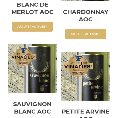
BLANC DE
du
page
produit
MERLOT AOC
CHARDONNAY
du
produi
AOC
AJOUTER AU PANIER
AJOUTER AU PANIER
SAUVIGNON
BLANC AOC
PETITE ARVINE