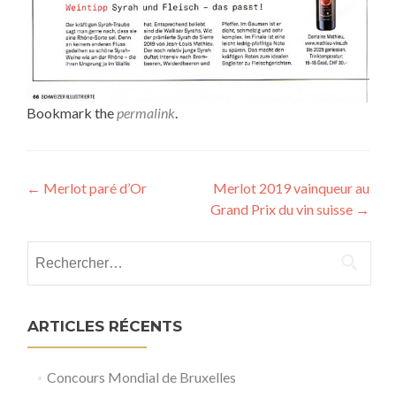
Bookmark the
permalink
.
Post
←
Merlot paré d’Or
Merlot 2019 vainqueur au
Grand Prix du vin suisse
→
navigation
Rechercher :
ARTICLES RÉCENTS
Concours Mondial de Bruxelles