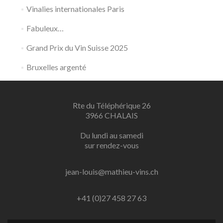
Vinalies internationales Paris
Fabuleux…
Grand Prix du Vin Suisse 2025
Bruxelles argenté
Rte du Téléphérique 26
3966 CHALAIS
Du lundi au samedi
sur rendez-vous
jean-louis@mathieu-vins.ch
+41 (0)27 458 27 63